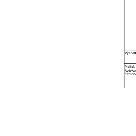
Význam
Majitel:
Radovan
Kwasnic