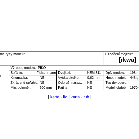
né rysy modelu:
Označení majitele:
[rkwa]
Výrobce modelu:
PIKO
Spřáhlo:
Fleischmann
Dvojkolí:
NEM 311
DpN modelu:
198 
a
Kinematika:
NE
Výška okolku:
0,62 mm
Hmot. modelu:
448 g
Zkrácené spřáhlo:
NE
Odpruž. náraz.:
NE
Typ dekoderu:
Min. poloměr:
600 mm
Patina:
NE
Model. období:
1970-
|
karta - líc
|
karta - rub
|