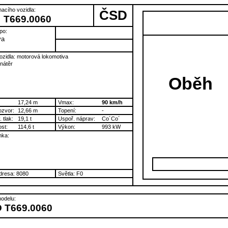
nacího vozidla:
ČSD
T669.0060
po:
va
ozidla: motorová lokomotiva
 nátěr
Oběh
17,24 m
Vmax:
90 km/h
ozvor:
12,66 m
Topení:
-
 tlak:
19,1 t
Uspoř. náprav:
Co´Co´
st:
114,6 t
Výkon:
993 kW
ka:
resa: 8080
Světla: F0
odelu:
 T669.0060