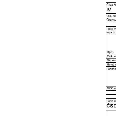
Číslo h
IV
Lok. de
Ostra
Popis v
tovární
DpN:
Celk. r
Náprav.
Hmotno
Poznám
DCC ad
Popis m
ČSD