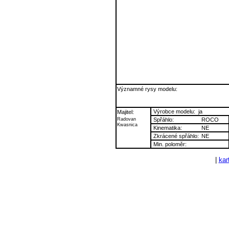
Významné rysy modelu:
Výrobce modelu:
ja
Majitel:
Radovan
Spřáhlo:
ROCO
Kwasnica
Kinematika:
NE
Zkrácené spřáhlo:
NE
Min. poloměr:
|
kart