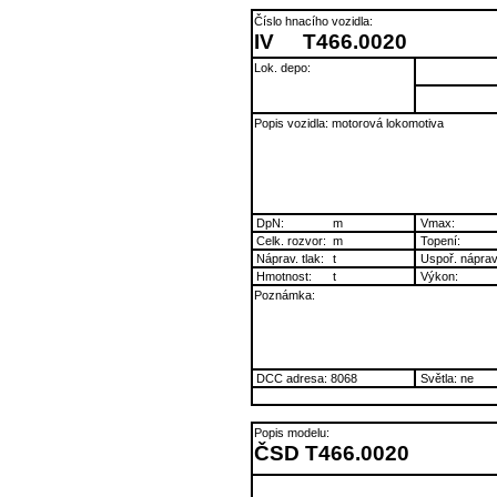
Číslo hnacího vozidla:
IV
T466.0020
Lok. depo:
Popis vozidla: motorová lokomotiva
DpN:
m
Vmax:
Celk. rozvor:
m
Topení:
Náprav. tlak:
t
Uspoř. náprav
Hmotnost:
t
Výkon:
Poznámka:
DCC adresa: 8068
Světla: ne
Popis modelu:
ČSD T466.0020