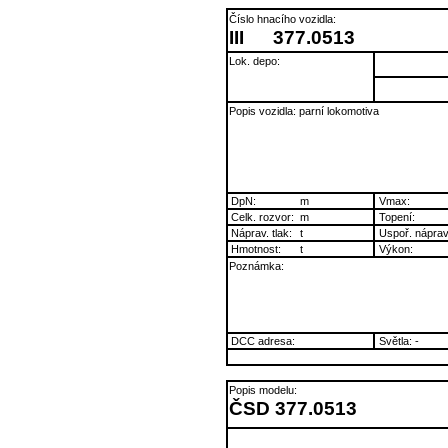
Číslo hnacího vozidla:
III
377.0513
Lok. depo:
Popis vozidla: parní lokomotiva
DpN:
m
Vmax:
Celk. rozvor:
m
Topení:
Náprav. tlak:
t
Uspoř. náprav
Hmotnost:
t
Výkon:
Poznámka:
DCC adresa:
Světla: -
Popis modelu:
ČSD 377.0513