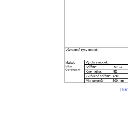
Významné rysy modelu:
Výrobce modelu:
Majitel:
Milan
Spřáhlo:
ROCO
Černohorský
Kinematika:
NE
Zkrácené spřáhlo:
ANO
Min. poloměr:
600 mm
|
kart