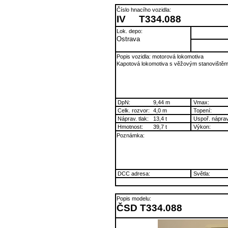
Číslo hnacího vozidla:
IV
T334.088
Lok. depo:
Ostrava
Popis vozidla: motorová lokomotiva
Kapotová lokomotiva s věžovým stanoviště
DpN:
9,44 m
Vmax:
Celk. rozvor:
4,0 m
Topení:
Náprav. tlak:
13,4 t
Uspoř. náprav
Hmotnost:
39,7 t
Výkon:
Poznámka:
DCC adresa:
Světla:
Popis modelu:
ČSD T334.088