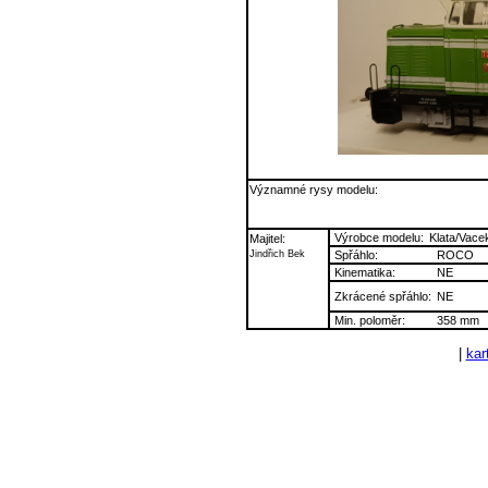
Významné rysy modelu:
Výrobce modelu:
Klata/Vace
Majitel:
Jindřich Bek
Spřáhlo:
ROCO
Kinematika:
NE
Zkrácené spřáhlo:
NE
Min. poloměr:
358 mm
|
kart