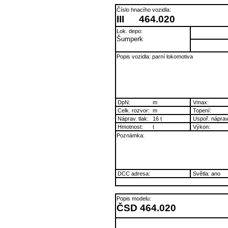
Číslo hnacího vozidla:
III
464.020
Lok. depo:
Šumperk
Popis vozidla: parní lokomotiva
DpN:
m
Vmax:
Celk. rozvor:
m
Topení:
Náprav. tlak:
16 t
Uspoř. náprav
Hmotnost:
t
Výkon:
Poznámka:
DCC adresa:
Světla: ano
Popis modelu:
ČSD 464.020