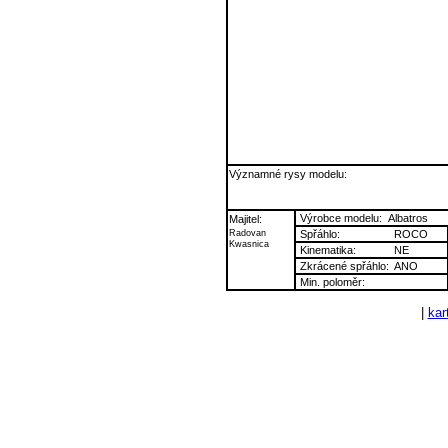
Významné rysy modelu:
Výrobce modelu:
Albatros
Majitel:
Radovan
Spřáhlo:
ROCO
Kwasnica
Kinematika:
NE
Zkrácené spřáhlo:
ANO
Min. poloměr:
|
kart