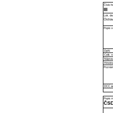
Číslo h
III
Lok. de
Ostra
Popis v
DpN:
Celk. r
Náprav.
Hmotno
Poznám
DCC ad
Popis m
ČSD