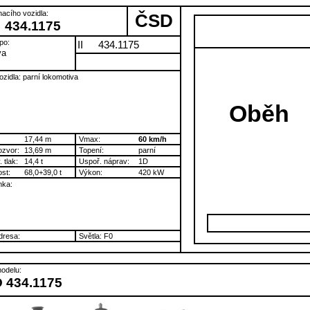
nacího vozidla:
ČSD
434.1175
po:
II
434.1175
va
ozidla: parní lokomotiva
Oběh
17,44 m
Vmax:
60 km/h
ozvor:
13,69 m
Topení:
parní
 tlak:
14,4 t
Uspoř. náprav:
1D
st:
68,0+39,0 t
Výkon:
420 kW
ka:
resa:
Světla: F0
odelu:
 434.1175