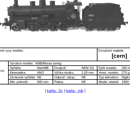
né rysy modelu:
Označení majitele:
[cern]
Výrobce modelu:
KMB/Muras tuning
Spřáhlo:
KleinMB
Dvojkolí:
NEM 311
DpN modelu:
200 
rský
Kinematika:
ANO
Výška okolku:
1,00 mm
Hmot. modelu:
270 g
Zkrácené spřáhlo:
NE
Odpruž. náraz.:
NE
Typ dekoderu:
Digitr
Min. poloměr:
600 mm
Patina:
NE
Model. období:
1960-
|
karta - líc
|
karta - rub
|