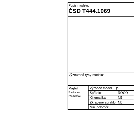
Popis modelu:
ČSD T444.1069
Významné rysy modelu:
Výrobce modelu:
ja
Majitel:
Radovan
Spřáhlo:
ROCO
Kwasnica
Kinematika:
NE
Zkrácené spřáhlo:
NE
Min. poloměr: