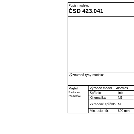
Popis modelu:
ČSD 423.041
Významné rysy modelu:
Výrobce modelu:
Albatros
Majitel:
Radovan
Spřáhlo:
jiné
Kwasnica
Kinematika:
NE
Zkrácené spřáhlo:
NE
Min. poloměr:
600 mm