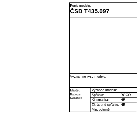
Popis modelu:
ČSD T435.097
Významné rysy modelu:
Výrobce modelu:
Majitel:
Radovan
Spřáhlo:
ROCO
Kwasnica
Kinematika:
NE
Zkrácené spřáhlo:
NE
Min. poloměr: