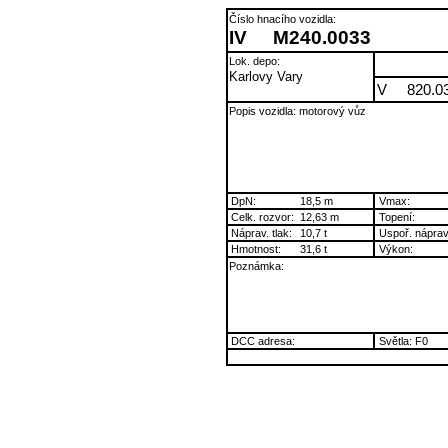
Číslo hnacího vozidla:
IV
M240.0033
Lok. depo:
Karlovy Vary
V
820.0
Popis vozidla: motorový vůz
DpN:
18,5 m
Vmax:
Celk. rozvor:
12,63 m
Topení:
Náprav. tlak:
10,7 t
Uspoř. náprav
Hmotnost:
31,6 t
Výkon:
Poznámka:
DCC adresa:
Světla: F0