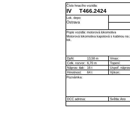
Číslo hnacího vozidla:
IV
T466.2424
Lok. depo:
Ostrava
Popis vozidla: motorová lokomotiva
Motorová lokomotiva kapotová s kabinou na
lok.
DpN:
13,58 m
Vmax:
Celk. rozvor:
6,70 m
Topení:
Náprav. tlak:
16 t
Uspoř. náprav
Hmotnost:
64 t
Výkon:
Poznámka:
DCC adresa:
Světla: Ano