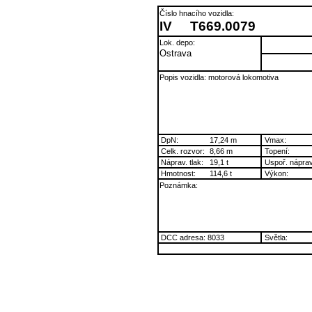
Číslo hnacího vozidla:
IV
T669.0079
Lok. depo:
Ostrava
Popis vozidla: motorová lokomotiva
DpN:
17,24 m
Vmax:
Celk. rozvor:
8,66 m
Topení:
Náprav. tlak:
19,1 t
Uspoř. náprav
Hmotnost:
114,6 t
Výkon:
Poznámka:
DCC adresa: 8033
Světla: