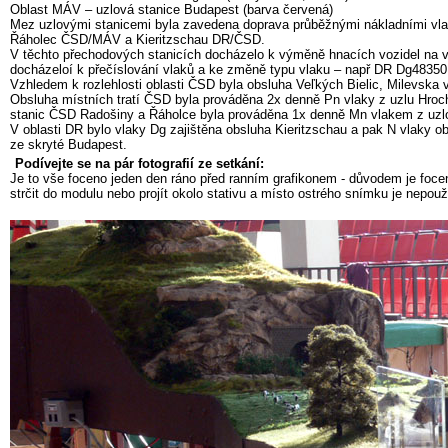
Oblast MÁV – uzlová stanice Budapest (barva červená)
Mez uzlovými stanicemi byla zavedena doprava průběžnými nákladními vlak
Řáholec ČSD/MÁV a Kieritzschau DR/ČSD.
V těchto přechodových stanicích docházelo k výměně hnacích vozidel na v
docházeloí k přečíslování vlaků a ke změně typu vlaku – např DR Dg4835
Vzhledem k rozlehlosti oblasti ČSD byla obsluha Veľkých Bielic, Milevska
Obsluha místních tratí ČSD byla prováděna 2x denně Pn vlaky z uzlu Hroc
stanic ČSD Radošiny a Řáholce byla prováděna 1x denně Mn vlakem z uzlo
V oblasti DR bylo vlaky Dg zajištěna obsluha Kieritzschau a pak N vlaky 
ze skryté Budapest.
Podívejte se na pár fotografií ze setkání:
Je to vše foceno jeden den ráno před ranním grafikonem - důvodem je focen
strčit do modulu nebo projít okolo stativu a místo ostrého snímku je nepou