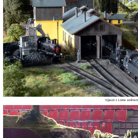
Výjezd z Lokte směrem