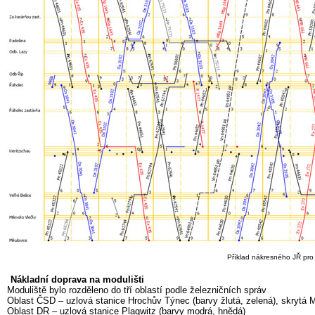
Příklad nákresného JŘ pro h
Nákladní doprava na modulišti
Moduliště bylo rozděleno do tří oblastí podle železničních správ
Oblast ČSD – uzlová stanice Hrochův Týnec (barvy žlutá, zelená), skrytá M
Oblast DR – uzlová stanice Plagwitz (barvy modrá, hnědá)