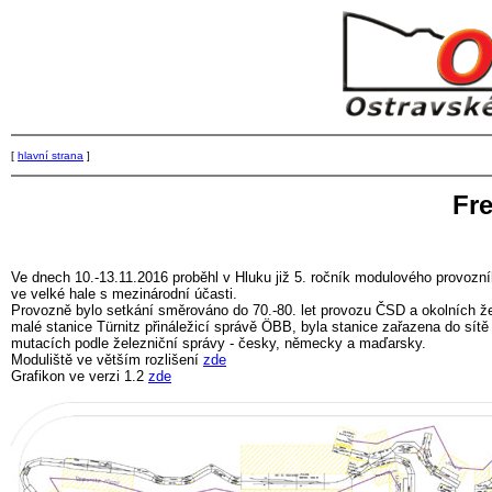
[
hlavní strana
]
Fr
Ve dnech 10.-13.11.2016 proběhl v Hluku již 5. ročník modulového provozn
ve velké hale s mezinárodní účasti.
Provozně bylo setkání směrováno do 70.-80. let provozu ČSD a okolních ž
malé stanice Türnitz přináležicí správě ÖBB, byla stanice zařazena do sí
mutacích podle železniční správy - česky, německy a maďarsky.
Moduliště ve větším rozlišení
zde
Grafikon ve verzi 1.2
zde