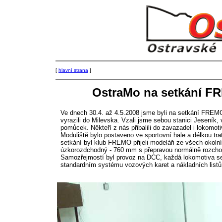
[
hlavní strana
]
OstraMo na setkání F
Ve dnech 30.4. až 4.5.2008 jsme byli na setkání FREMO 
vyrazili do Milevska. Vzali jsme sebou stanici Jeseník
pomůcek. Někteří z nás přibalili do zavazadel i lokomoti
Moduliště bylo postaveno ve sportovní hale a délkou tr
setkání byl klub FREMO přijeli modeláři ze všech okoln
úzkorozdchodný - 760 mm s přepravou normálně rozcho
Samozřejmostí byl provoz na DCC, každá lokomotiva se
standardním systému vozových karet a nákladních listů